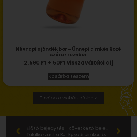
Névnapi ajándék bor – Ünnepi címkés Rozé
száraz rozébor
2.590
Ft
+ 50Ft visszaváltási díj
Kosárba teszem
Tovább a webáruházba >
Előző bejegyzés
Következő bejegyzés
Találkozzunk a BorPont Pikniken Győrben!
Egyedi címkés borok ajándékba