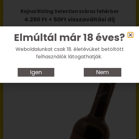
Rajnai Rizling Selection száraz fehérbor
4.290
Ft
+ 50Ft visszaváltási díj
Kosárba teszem
Elmúltál már 18 éves?
Weboldalunkat csak 18. életévüket betöltött
felhasználók látogathatják.
Igen
Nem