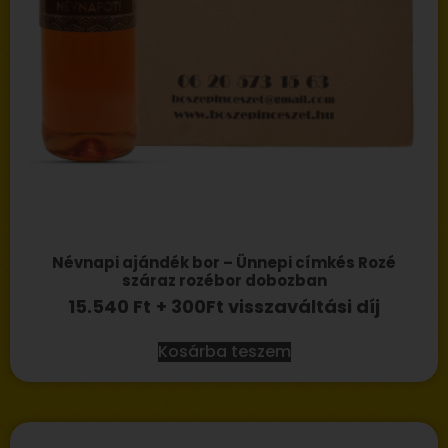
Névnapi ajándék bor – Ünnepi címkés Rozé
száraz rozébor dobozban
15.540
Ft
+ 300Ft visszaváltási díj
Kosárba teszem