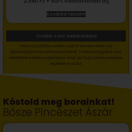
2.590
Ft
+ 50Ft visszaváltási díj
Kosárba teszem
Tovább a bor webáruházba
Házhoz szállítás esetén csak 6 darabonként van
lehetőségünk kiszállítani borainkat. Törékenységükre való
tekintettel a futárszolgálatunk csak így tudja biztonságosan
eljuttatni hozzád.
Kóstold meg borainkat!
Bősze Pincészet Ászár