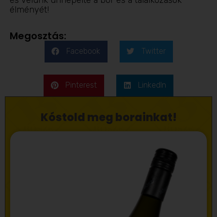
élményét!
Megosztás:
Facebook
Twitter
Pinterest
LinkedIn
Kóstold meg borainkat!