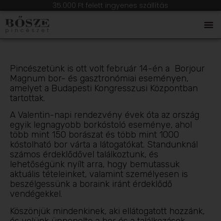
35.000 Ft felett ingyenes szállítás
Pincészetünk is ott volt február 14-én a Borjour
Magnum bor- és gasztronómiai eseményen,
amelyet a Budapesti Kongresszusi Központban
tartottak.
A Valentin-napi rendezvény évek óta az ország
egyik legnagyobb borkóstoló eseménye, ahol
több mint 150 borászat és több mint 1000
kóstolható bor várta a látogatókat. Standunknál
számos érdeklődővel találkoztunk, és
lehetőségünk nyílt arra, hogy bemutassuk
aktuális tételeinket, valamint személyesen is
beszélgessünk a boraink iránt érdeklődő
vendégekkel.
Köszönjük mindenkinek, aki ellátogatott hozzánk,
és velünk ünnepelte a bor és a találkozások