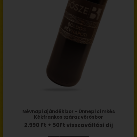
Névnapi ajándék bor – Ünnepi címkés
Kékfrankos száraz vörösbor
2.990
Ft
+ 50Ft visszaváltási díj