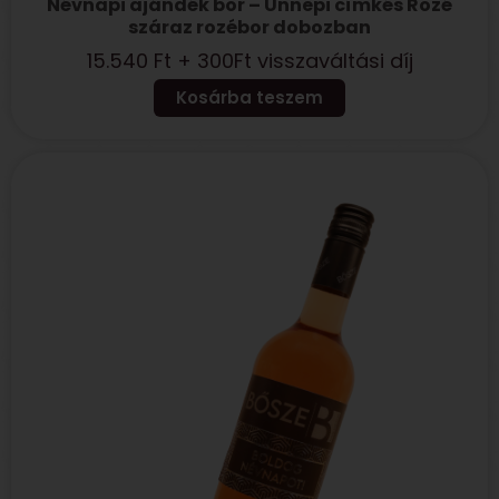
Névnapi ajándék bor – Ünnepi címkés Rozé
száraz rozébor dobozban
15.540
Ft
+ 300Ft visszaváltási díj
Kosárba teszem