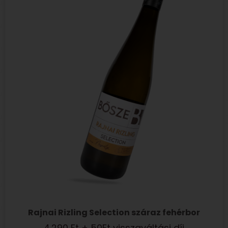
Rajnai Rizling Selection száraz fehérbor
4.290
Ft
+ 50Ft visszaváltási díj