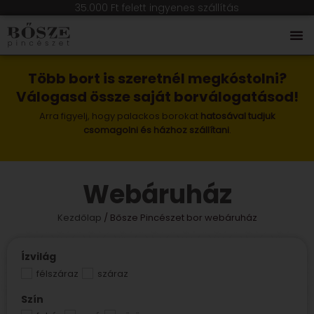
35.000 Ft felett ingyenes szállítás
Több bort is szeretnél megkóstolni?
Válogasd össze saját borválogatásod!
Arra figyelj, hogy palackos borokat
hatosával tudjuk
csomagolni és házhoz szállítani
.
Webáruház
Kezdőlap
/ Bősze Pincészet bor webáruház
Ízvilág
félszáraz
száraz
Szín