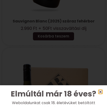
Sauvignon Blanc (2025) száraz fehérbor
2.990
Ft
+ 50Ft visszaváltási díj
Kosárba teszem
Elmúltál már 18 éves?
Weboldalunkat csak 18. életévüket betöltött