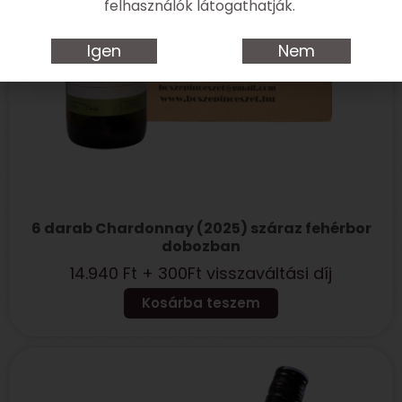
felhasználók látogathatják.
Igen
Nem
6 darab Chardonnay (2025) száraz fehérbor
dobozban
14.940
Ft
+ 300Ft visszaváltási díj
Kosárba teszem