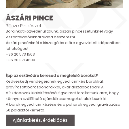
ÁSZÁRI PINCE
Bősze Pincészet
Borainkat közvetlenül tőlünk, ászári pincészetünknél vagy
viszonteladóinknál tudod beszerezni.
Ászári pincénknél a kiszolgálás előre egyeztetett időpontban
lehetséges!
+36 20 573 1563
+36 20 371 4688
Épp az esküvődre keresed a megfelelő borokat?
Kedveskedj vendégeidnek egyedi címkés borokkal,
gravírozott borospoharakkal, akár díszdobozban! A
díszdobozok kialakításánál figyelmet fordítottunk arra, hogy
könnyen szállítható ajándékcsomagokat alakítsunk ki.
A borok egyedi címkézése és a poharak egyedi gravírozása
50 palacktól kérhető.
Ajánlatkérés, érdeklődés