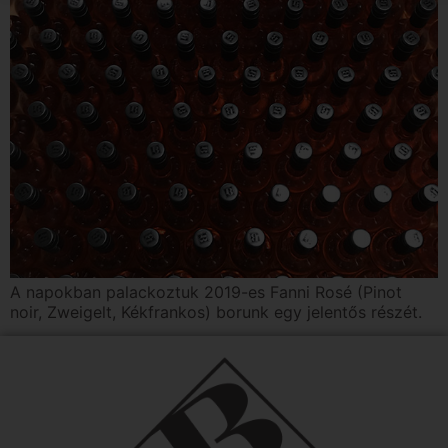
A napokban palackoztuk 2019-es Fanni Rosé (Pinot
noir, Zweigelt, Kékfrankos) borunk egy jelentős részét.