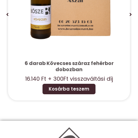
6 darab Kövecses száraz fehérbor
dobozban
16.140
Ft
+ 300Ft visszaváltási díj
Kosárba teszem