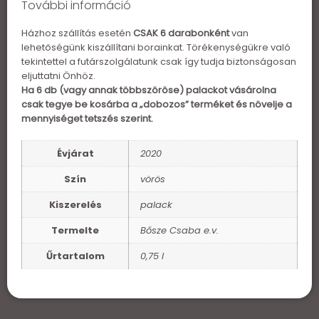
További információ
Házhoz szállítás esetén
CSAK 6 darabonként
van
lehetőségünk kiszállítani borainkat. Törékenységükre való
tekintettel a futárszolgálatunk csak így tudja biztonságosan
eljuttatni Önhöz.
Ha 6 db (vagy annak többszöröse) palackot vásárolna
csak tegye be kosárba a „dobozos” terméket és növelje a
mennyiséget tetszés szerint.
Évjárat
2020
Szín
vörös
Kiszerelés
palack
Termelte
Bősze Csaba e.v.
Űrtartalom
0,75 l