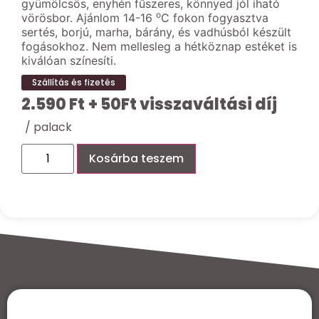
gyümölcsös, enyhén fűszeres, könnyed jól iható
o
vörösbor. Ajánlom 14-16
C fokon fogyasztva
sertés, borjú,
marha, bárány, és vadhúsból készült
fogásokhoz. Nem mellesleg a hétköznap estéket is
kiválóan színesíti.
Szállítás és fizetés
2.590
Ft
+ 50Ft visszaváltási díj
/ palack
Kosárba teszem