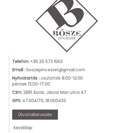
Telefon:
+36 20 573 1563
Email :
boszepinceszet@gmail.com
Nyitvatartás :
csütörtök 8:00-12:00
péntek 13:00-17:00
Cím:
2881 Ászár, Jászai Mari utca 47
GPS:
47.504170, 18.000433
Útvonaltervezés
Kezdőlap