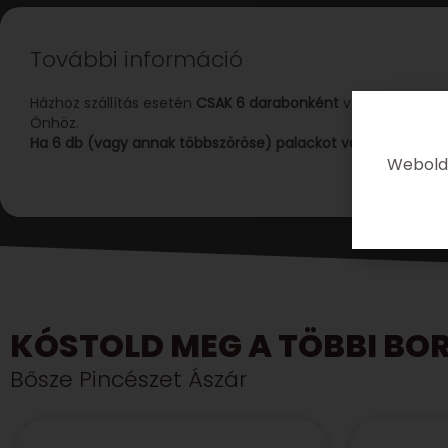
További információ
Házhoz szállítás esetén
CSAK 6 darabonként
van lehetőségün
Önhöz.
Ha 6 db (vagy annak többszöröse) palackot vásárolna csak 
Webolda
KÓSTOLD MEG A TÖBBI BOR
Bősze Pincészet Ászár