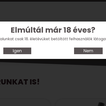
k kiszállítani borainkat. Törékenységükre való tekintettel a futá
Elmúltál már 18 éves?
tegye be kosárba a „dobozos” terméket és növelje a mennyiséget
lunkat csak 18. életévüket betöltött felhasználók látoga
Igen
Nem
UNKAT IS!