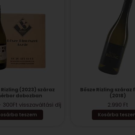
 Rizling (2023) száraz
Bősze Rizling száraz 
hérbor dobozban
(2018)
 300Ft visszaváltási díj
2.990
Ft
Kosárba teszem
Kosárba tesze