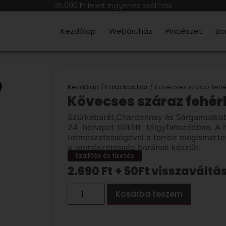
35.000 Ft felett ingyenes szállítás
Kezdőlap
Webáruház
Pincészet
Bo
Kezdőlap
/
Palackos bor
/ Kövecses száraz feh
Kövecses száraz fehér
Szürkebarát
,Chardonnay
és Sárgamuskotá
24
hónapot
töltött tölgyfahordóban
. A 
természetességével a
terroir
megismertet
a természetesség borának készült.
Szállítás és fizetés
2.690
Ft
+ 50Ft visszaváltás
Kosárba teszem