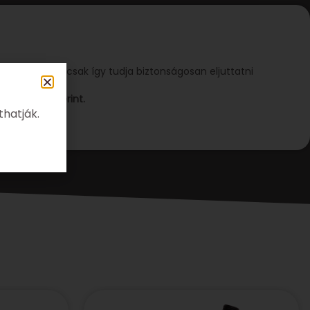
rszolgálatunk csak így tudja biztonságosan eljuttatni
 tetszés szerint.
thatják.