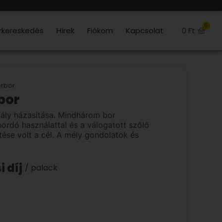
0
rkereskedés
Hírek
Fiókom
Kapcsolat
0
Ft
érbor
bor
ly házasítása. Mindhárom bor
hordó használattal és a válogatott szőlő
ése volt a cél. A mély gondolatok és
i díj
/ palack