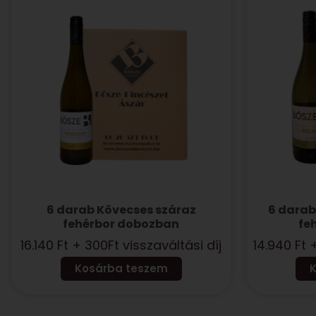
6 darab Kövecses száraz
6 darab
fehérbor dobozban
fe
16.140
Ft
+ 300Ft visszaváltási díj
14.940
Ft
+
Kosárba teszem