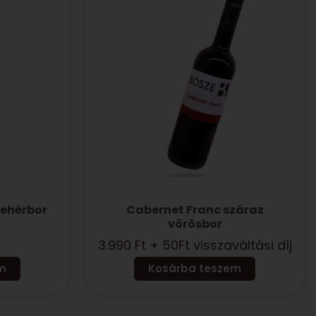
fehérbor
Cabernet Franc száraz
vörösbor
3.990
Ft
+ 50Ft visszaváltási díj
m
Kosárba teszem