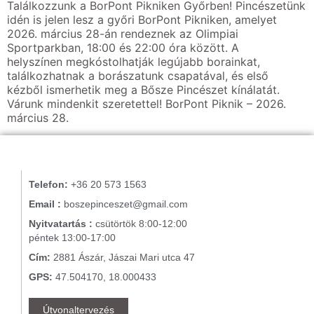
Találkozzunk a BorPont Pikniken Győrben! Pincészetünk
idén is jelen lesz a győri BorPont Pikniken, amelyet
2026. március 28-án rendeznek az Olimpiai
Sportparkban, 18:00 és 22:00 óra között. A
helyszínen megkóstolhatják legújabb borainkat,
találkozhatnak a borászatunk csapatával, és első
kézből ismerhetik meg a Bősze Pincészet kínálatát.
Várunk mindenkit szeretettel! BorPont Piknik – 2026.
március 28.
Telefon:
+36 20 573 1563
Email :
boszepinceszet@gmail.com
Nyitvatartás :
csütörtök 8:00-12:00
péntek 13:00-17:00
Cím:
2881 Ászár, Jászai Mari utca 47
GPS:
47.504170, 18.000433
Útvonaltervezés