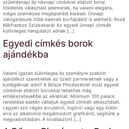
születésnapi és névnapi címkével ellátott borai
tökéletes választást jelentenek, ha valami elegáns,
mégis személyes meglepetést keresel. Ünnepi
válogatásunk több kedvelt borfajtából is elérhető: Rozé
Kékfrankos Szürkebarát Az egyedi ünnepi címkék
különleges hangulatot adnak […]
Egyedi címkés borok
ajándékba
Valami igazán különleges és személyre szabott
ajándékot szeretnétek az üzleti partnereknek vagy a
kollégáknak adni? A Bősze Pincészetnél most egyedi
címkével ellátott borokkal tehetitek még
emlékezetesebbé az alkalmat. Minimum 100 palack
rendelése esetén vállaljuk egyedi címkék elkészítését.
Legyen szó céges arculatról, logóról vagy egy külön
erre az alkalomra megálmodott grafikáról, segítünk a
megvalósításban. A kiválasztott […]